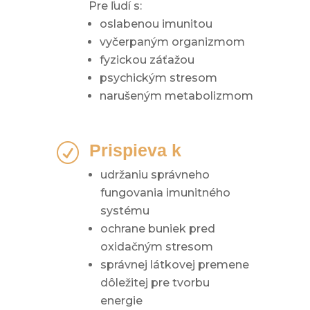
tieto súbory
Pre ľudí s:
cookie
oslabenou imunitou
odmietnete,
niektoré funkcie
vyčerpaným organizmom
z webovej
fyzickou záťažou
stránky zmiznú.
psychickým stresom
narušeným metabolizmom
Marketing
Zdieľaním
svojich záujmov
Prispieva k
R
a správania
počas návštevy
udržaniu správneho
našej stránky
zvyšujete šancu
fungovania imunitného
na zobrazenie
systému
kvalitnejšie
ochrane buniek pred
prispôsobeného
obsahu a ponúk.
oxidačným stresom
správnej látkovej premene
dôležitej pre tvorbu
energie