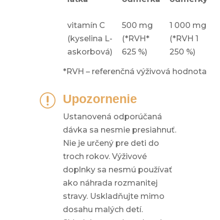
vitamín C
500 mg
1 000 mg
(kyselina L-
(*RVH*
(*RVH 1
askorbová)
625 %)
250 %)
*RVH – referenčná výživová hodnota
Upozornenie
r
Ustanovená odporúčaná
dávka sa nesmie presiahnuť.
Nie je určený pre deti do
troch rokov. Výživové
doplnky sa nesmú používať
ako náhrada rozmanitej
stravy. Uskladňujte mimo
dosahu malých detí.