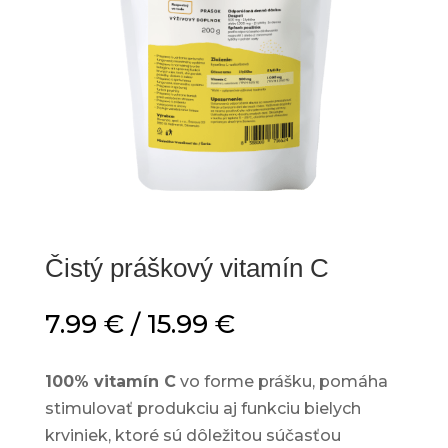
Čistý práškový vitamín C
Nevyhnutné
Tieto súbory
cookie nie sú
Price
7.99
€
/
15.99
€
voliteľné. Sú
potrebné pre
range:
fungovanie
7.99 €
webovej
100% vitamín C
vo forme prášku, pomáha
through
stránky.
stimulovať produkciu aj funkciu bielych
15.99 €
krviniek, ktoré sú dôležitou súčasťou