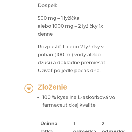
Dospelí:
500 mg – 1 lyžička
alebo 1000 mg – 2 lyžičky 1x
denne
Rozpustiť 1 alebo 2 lyžičky v
pohári (100 ml) vody alebo
džúsu a dôkladne premiešať.
Užívať po jedle počas dňa.
Zloženie
G
100 % kyselina L-askorbová vo
farmaceutickej kvalite
Účinná
1
2
látka
odmerka
odmerky