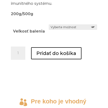
imunitného systému.
Štatistiky
Aby sme
mohli
200g/500g
zlepšiť
funkčnosť
a štruktúru
Veľkosť balenia
webovej
stránky na
základe
spôsobu
množstvo
používania
Pridať do košíka
webovej
Čistý
stránky.
práškový
vitamín
C
Používateľská
spokojnosť
Aby naša
stránka počas
vašej návštevy
fungovala čo
Pre koho je vhodný

najlepšie. Ak