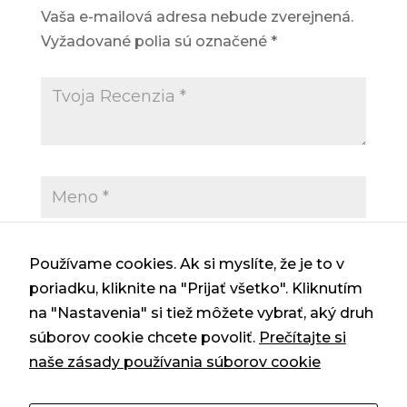
Vaša e-mailová adresa nebude zverejnená.
Vyžadované polia sú označené
*
Používame cookies. Ak si myslíte, že je to v
poriadku, kliknite na "Prijať všetko". Kliknutím
na "Nastavenia" si tiež môžete vybrať, aký druh
Uložiť moje meno, e-mail a webovú
súborov cookie chcete povoliť.
Prečítajte si
stránku v tomto prehliadači pre moje
naše zásady používania súborov cookie
budúce komentáre.