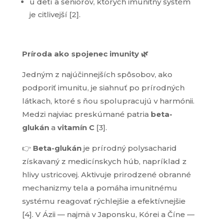
tieto súbory
u detí a seniorov, ktorých imunitný systém
cookie
je citlivejší [2].
odmietnete,
niektoré funkcie
z webovej
stránky zmiznú.
Príroda ako spojenec imunity 🌿
Jedným z najúčinnejších spôsobov, ako
Marketing
podporiť imunitu, je siahnuť po prírodných
Zdieľaním
svojich záujmov
látkach, ktoré s ňou spolupracujú v harmónii.
a správania
Medzi najviac preskúmané patria
beta-
počas návštevy
našej stránky
glukán
a
vitamín C
[3].
zvyšujete šancu
na zobrazenie
👉
Beta-glukán
je prírodný polysacharid
kvalitnejšie
získavaný z medicínskych húb, napríklad z
prispôsobeného
obsahu a ponúk.
hlivy ustricovej. Aktivuje prirodzené obranné
mechanizmy tela a pomáha imunitnému
systému reagovať rýchlejšie a efektívnejšie
[4]. V Ázii — najmä v Japonsku, Kórei a Číne —