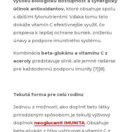
vysokú biologickú dostupnosť a synergický
účinok antioxidantov
,
ktoré obsahuje spolu
s ďalšími fytonutrientmi. Vďaka tomu telo
dokáže vitamín C efektívnejšie využiť, čo
prispieva k lepšej ochrane buniek, zníženiu
únavy a podpore imunitného systému.
Kombinácia
beta-glukánu a vitamínu C z
aceroly
predstavuje
silné, ale jemné
riešenie
pre každodennú podporu imunity [7][8].
Tekutá forma pre celú rodinu
Jednou z možností, ako doplniť tieto látky
prirodzeným spôsobom, je tekutý výživový
doplnok
neoglucan® IMUNITA
. Obsahuje
beta-glukán z hlivy ustricovej a vitamín C z