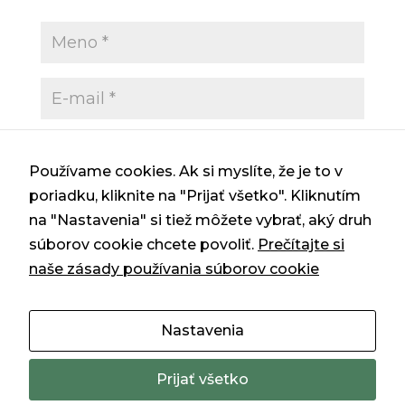
Používame cookies. Ak si myslíte, že je to v
poriadku, kliknite na "Prijať všetko". Kliknutím
Uložiť moje meno, e-mail a webovú
na "Nastavenia" si tiež môžete vybrať, aký druh
stránku v tomto prehliadači pre moje
súborov cookie chcete povoliť.
Prečítajte si
budúce komentáre.
naše zásady používania súborov cookie
Nastavenia
Prijať všetko