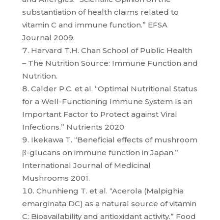
substantiation of health claims related to
vitamin C and immune function.”
EFSA
Journal
2009.
Harvard T.H. Chan School of Public Health
–
The Nutrition Source: Immune Function and
Nutrition.
Calder P.C. et al. “Optimal Nutritional Status
for a Well-Functioning Immune System Is an
Important Factor to Protect against Viral
Infections.”
Nutrients
2020.
Ikekawa T. “Beneficial effects of mushroom
β-glucans on immune function in Japan.”
International Journal of Medicinal
Mushrooms
2001.
Chunhieng T. et al. “Acerola (Malpighia
emarginata DC) as a natural source of vitamin
C: Bioavailability and antioxidant activity.”
Food