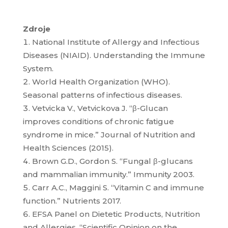
Zdroje
National Institute of Allergy and Infectious
Diseases (NIAID).
Understanding the Immune
System.
World Health Organization (WHO).
Seasonal patterns of infectious diseases.
Vetvicka V., Vetvickova J. “β-Glucan
improves conditions of chronic fatigue
syndrome in mice.”
Journal of Nutrition and
Health Sciences
(2015).
Brown G.D., Gordon S. “Fungal β-glucans
and mammalian immunity.”
Immunity
2003.
Carr A.C., Maggini S. “Vitamin C and immune
function.”
Nutrients
2017.
EFSA Panel on Dietetic Products, Nutrition
and Allergies. “Scientific Opinion on the