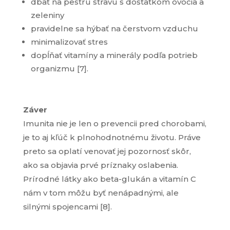
dbať na pestrú stravu s dostatkom ovocia a
zeleniny
pravidelne sa hýbať na čerstvom vzduchu
minimalizovať stres
dopĺňať vitamíny a minerály podľa potrieb
organizmu [7].
Záver
Imunita nie je len o prevencii pred chorobami
,
je to
aj
kľúč k plnohodnotnému životu. Práve
preto sa oplatí venovať jej pozornosť skôr,
ako sa objavia prvé príznaky oslabenia.
Prírodné látky ako beta-glukán a vitamín C
nám v tom môžu byť nenápadnými, ale
silnými spojencami [
8
].