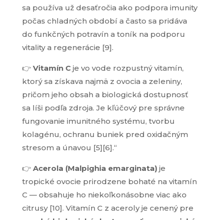
sa používa už desaťročia ako podpora imunity
počas chladných období a často sa pridáva
do funkčných potravín a toník na podporu
vitality a regenerácie [9].
👉
Vitamín C
je vo vode rozpustný vitamín,
ktorý sa získava najmä z ovocia a zeleniny,
pričom jeho obsah a biologická dostupnosť
sa líši podľa zdroja. Je kľúčový pre správne
fungovanie imunitného systému, tvorbu
kolagénu, ochranu buniek pred oxidačným
stresom a
únav
ou
[5][6].“
👉
Acerola
(Malpighia emarginata)
je
tropické ovocie prirodzene bohaté na vitamín
C — obsahuje ho niekoľkonásobne viac ako
citrusy [10]. Vitamín C z aceroly je cenený pre