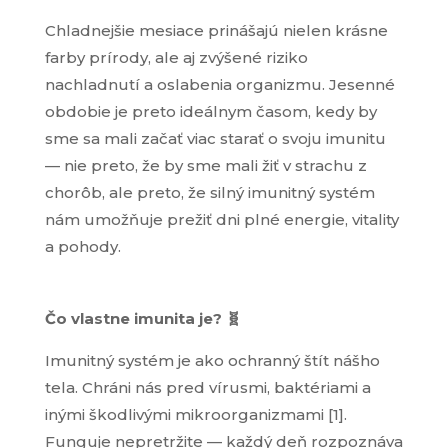
Chladnejšie mesiace prinášajú nielen krásne
farby prírody, ale aj zvýšené riziko
nachladnutí a oslabenia organizmu. Jesenné
obdobie je preto ideálnym časom, kedy by
sme sa mali začať viac starať o svoju imunitu
— nie preto, že by sme mali žiť v strachu z
chorôb, ale preto, že silný imunitný systém
nám umožňuje prežiť dni plné energie, vitality
a pohody.
Nevyhnutné
Tieto súbory
cookie nie sú
Čo vlastne imunita je? 🧬
voliteľné. Sú
potrebné pre
Imunitný systém je ako ochranný štít nášho
fungovanie
webovej
tela. Chráni nás pred vírusmi, baktériami a
stránky.
inými škodlivými mikroorganizmami [
1
].
Funguje nepretržite — každý deň rozpoznáva