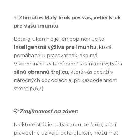
✨
Zhrnutie: Malý krok pre vás, veľký krok
pre vašu imunitu
Beta-glukán nie je len doplnok. Je to
inteligentná výživa pre imunitu
, ktorá
pomáha telu pracovať tak, ako má.
V kombinácii s vitamínom C a zinkom vytvára
silnú obrannú trojicu
, ktorá vás podrží v
náročných obdobiach aj pri každodennom
strese (5,6,7).
💡
Zaujímavosť na záver:
Niektoré štúdie potvrdzujú, že ľudia, ktorí
pravidelne užívajú beta-glukán, môžu mať