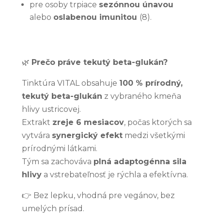
pre osoby trpiace
sezónnou únavou
alebo
oslabenou imunitou
(8).
🌿
Prečo práve tekutý beta-glukán?
Tinktúra VITAL obsahuje
100 % prírodný,
tekutý beta-glukán
z vybraného kmeňa
hlivy ustricovej.
Extrakt
zreje 6 mesiacov
, počas ktorých sa
vytvára
synergický efekt
medzi všetkými
prírodnými látkami.
Tým sa zachováva
plná adaptogénna sila
hlivy
a vstrebateľnosť je rýchla a efektívna.
👉 Bez lepku, vhodná pre vegánov, bez
umelých prísad.