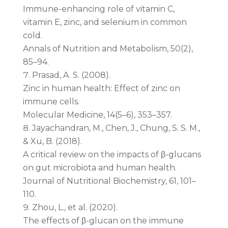
Immune-enhancing role of vitamin C,
vitamin E, zinc, and selenium in common
cold.
Annals of Nutrition and Metabolism, 50(2),
85–94.
Prasad, A. S. (2008).
Zinc in human health: Effect of zinc on
immune cells.
Molecular Medicine, 14(5–6), 353–357.
Jayachandran, M., Chen, J., Chung, S. S. M.,
& Xu, B. (2018).
A critical review on the impacts of β-glucans
on gut microbiota and human health.
Journal of Nutritional Biochemistry, 61, 101–
110.
Zhou, L., et al. (2020).
The effects of β-glucan on the immune