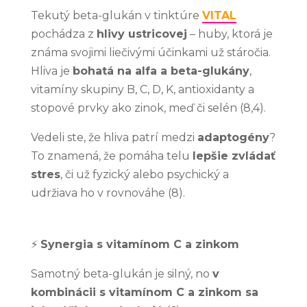
tieto súbory
cookie
Tekutý beta-glukán v tinktúre
VITAL
odmietnete,
pochádza z
hlivy ustricovej
– huby, ktorá je
niektoré funkcie
z webovej
známa svojimi liečivými účinkami už stáročia.
stránky zmiznú.
Hliva je
bohatá na alfa a beta-glukány
,
vitamíny skupiny B, C, D, K, antioxidanty a
stopové prvky ako zinok, meď či selén (8,4).
Marketing
Zdieľaním
Vedeli ste, že hliva patrí medzi
adaptogény
?
svojich záujmov
a správania
To znamená, že pomáha telu
lepšie zvládať
počas návštevy
stres
, či už fyzický alebo psychický a
našej stránky
zvyšujete šancu
udržiava ho v rovnováhe (8).
na zobrazenie
kvalitnejšie
prispôsobeného
obsahu a ponúk.
⚡
Synergia s vitamínom C a zinkom
Samotný beta-glukán je silný, no
v
kombinácii s vitamínom C a zinkom sa