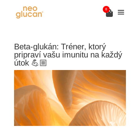
0
Beta-glukán: Tréner, ktorý
pripraví vašu imunitu na každý
útok 💪🏼