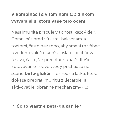
V kombinácii s vitamínom C a zinkom
vytvára silu, ktorú vaše telo ocení
Naša imunita pracuje v tichosti každý deň.
Chráni nás pred vírusmi, baktériami a
toxínmi, často bez toho, aby sme si to vôbec
uvedomovali. No keď sa oslabí, prichádza
únava, častejšie prechladnutia či dlhšie
zotavovanie. Práve vtedy prichádza na
Nevyhnutné
Tieto súbory
scénu
beta-glukán
– prírodná látka, ktorá
cookie nie sú
dokáže prebrať imunitu z „letargie“ a
voliteľné. Sú
potrebné pre
aktivovať jej obranné mechanizmy (1,3).
fungovanie
webovej
stránky.
💧
Čo to vlastne beta-glukán je?