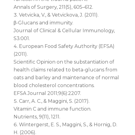
Annals of Surgery, 211(5), 605–612.
Vetvicka, V., & Vetvickova, J. (2011).
β-Glucans and immunity.
Journal of Clinical & Cellular Immunology,
S3:001.
European Food Safety Authority (EFSA)
(2011).
Scientific Opinion on the substantiation of
health claims related to beta-glucans from
oats and barley and maintenance of normal
blood cholesterol concentrations.
EFSA Journal 2011;9(6):2207.
Carr, A. C., & Maggini, S. (2017).
Vitamin C and immune function.
Nutrients, 9(11), 1211.
Wintergerst, E. S., Maggini, S., & Hornig, D.
H. (2006).