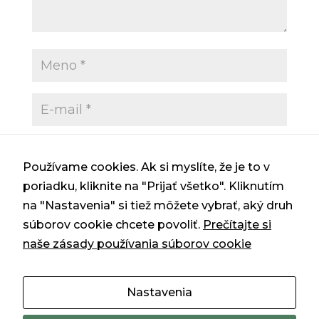
Používame cookies. Ak si myslíte, že je to v
poriadku, kliknite na "Prijať všetko". Kliknutím
Uložiť moje meno, e-mail a webovú
na "Nastavenia" si tiež môžete vybrať, aký druh
stránku v tomto prehliadači pre moje
súborov cookie chcete povoliť.
Prečítajte si
budúce komentáre.
naše zásady používania súborov cookie
Nastavenia