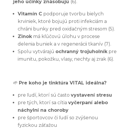
jeho účinky znásobujú
(6).
Vitamín C
podporuje tvorbu bielych
krviniek, ktoré bojujú proti infekciám a
chráni bunky pred oxidačným stresom (5).
Zinok
má kľúčovú úlohu v procese
delenia buniek a v regenerácii tkanív (7).
Spolu vytvárajú
ochranný trojuholník
pre
imunitu, pokožku, vlasy, nechty aj zrak (6).
🌱
Pre koho je tinktúra VITAL ideálna?
pre ľudí, ktorí sú často
vystavení stresu
pre tých, ktorí sa cítia
vyčerpaní alebo
náchylní na choroby
pre športovcov či ľudí so zvýšenou
fyzickou záťažou