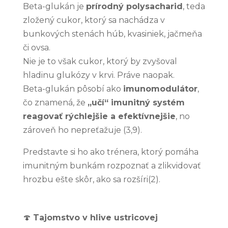
Beta-glukán je
prírodný polysacharid
, teda
Štatistiky
Aby sme
zložený cukor, ktorý sa nachádza v
mohli
bunkových stenách húb, kvasiniek, jačmeňa
zlepšiť
či ovsa.
funkčnosť
a štruktúru
Nie je to však cukor, ktorý by zvyšoval
webovej
hladinu glukózy v krvi. Práve naopak.
stránky na
základe
Beta-glukán pôsobí ako
imunomodulátor
,
spôsobu
čo znamená, že
„učí“ imunitný systém
používania
webovej
reagovať rýchlejšie a efektívnejšie
, no
stránky.
zároveň ho nepreťažuje (3,9).
Predstavte si ho ako trénera, ktorý pomáha
Používateľská
imunitným bunkám rozpoznať a zlikvidovať
spokojnosť
hrozbu ešte skôr, ako sa rozšíri(2).
Aby naša
stránka počas
vašej návštevy
fungovala čo
🍄
Tajomstvo v hlive ustricovej
najlepšie. Ak