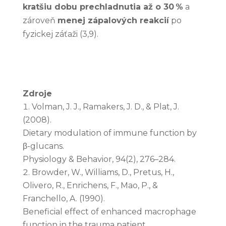
kratšiu dobu prechladnutia až o 30 %
a
zároveň
menej zápalových reakcií
po
fyzickej záťaži (3,9).
Zdroje
Volman, J. J., Ramakers, J. D., & Plat, J.
(2008).
Dietary modulation of immune function by
β-glucans.
Physiology & Behavior, 94(2), 276–284.
Browder, W., Williams, D., Pretus, H.,
Olivero, R., Enrichens, F., Mao, P., &
Franchello, A. (1990).
Beneficial effect of enhanced macrophage
function in the trauma patient.